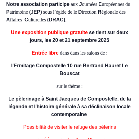
Notre association participe
aux
J
ournées
E
uropéennes du
P
atrimoine
(JEP)
sous l’égide de le
D
irection
R
égionale des
A
ffaires
C
ulturelles
(DRAC).
Une exposition publique gratuite
se tient sur deux
jours, les 20 et 21 septembre 2025
Entrée libre
dans dans les salons de :
l’Ermitage Compostelle 10 rue Bertrand Hauret Le
Bouscat
sur le thème :
Le pèlerinage à Saint Jacques de Compostelle, de la
légende et l’histoire générale à sa déclinaison locale
contemporaine
Possibilité de visiter le refuge des pèlerins