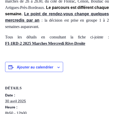
marches de 2h
à 2h30
,
du coté de
Floirac, Cenon, Bouliac ou
Artigues-Près-Bordeaux.
Le parcours est différent chaque
semaine.
Le point de
rendez-vous
change quelques
mercredis par an
: la décision est prise en groupe 1 à 2
semaines auparavant.
Tous les détails en consultant la fiche ci-jointe :
FI-1RD-2 2025 Marches Mercredi Rive-Droite
Ajouter au calendrier
DÉTAILS
Date :
30 avril 2025
Heure :
8h50 - 12h00