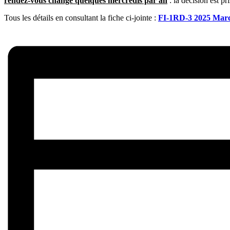
rendez-vous
change quelques mercredis par an
: la décision est p
Tous les détails en consultant la fiche ci-jointe :
FI-1RD-3 2025 Marc