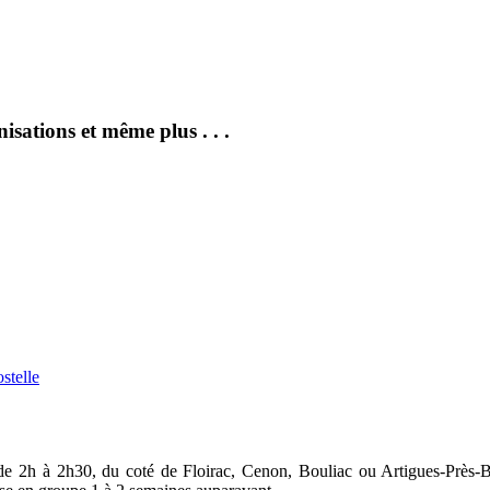
isations et même plus . . .
stelle
de 2h
à 2h30
,
du coté de
Floirac, Cenon, Bouliac ou Artigues-Près