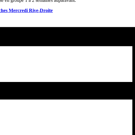
rise en groupe 1 à 2 semaines auparavant.
hes Mercredi Rive-Droite