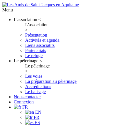
Menu
L'association
<
L'association
>
Présentation
Activités et agenda
Liens associatifs
Partenariats
Le refuge
Le pèlerinage
<
Le pèlerinage
>
Les voies
La préparation au pèlerinage
Accréditations
Le balisage
Nous contacter
Connexion
FR
EN
FR
ES