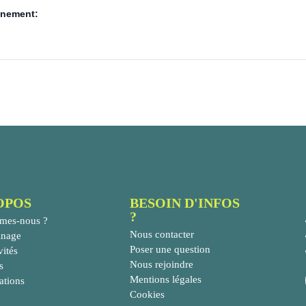
ènement:
OPOS
BESOIN D'INFOS
?
mes-nous ?
Nous contacter
inage
Poser une question
vités
Nous rejoindre
s
Mentions légales
ations
Cookies