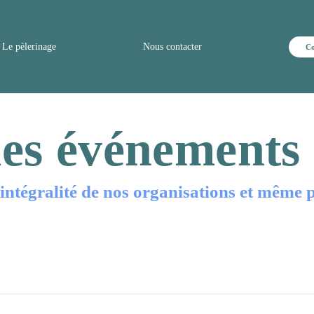
Le pèlerinage
Nous contacter
Co
es événements
ntégralité de nos organisations et même plu