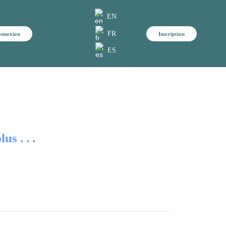
EN
FR
nnexion
Inscription
ES
s . . .