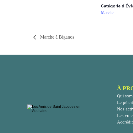
Catégorie d’Év
Marche
Marche à Biganos
À PR
Qui som
Le pèler
Nos acti
Les voie
Accrédit