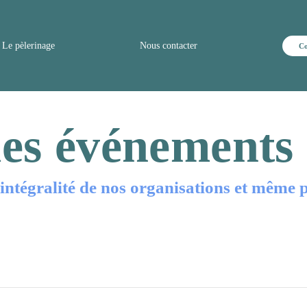
Le pèlerinage
Nous contacter
Co
es événements
ntégralité de nos organisations et même plu