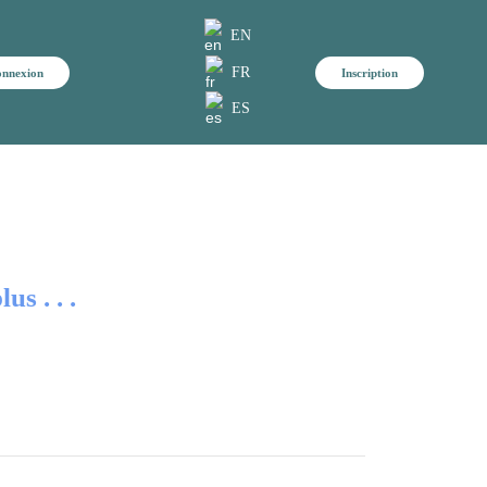
EN
FR
nnexion
Inscription
ES
s . . .