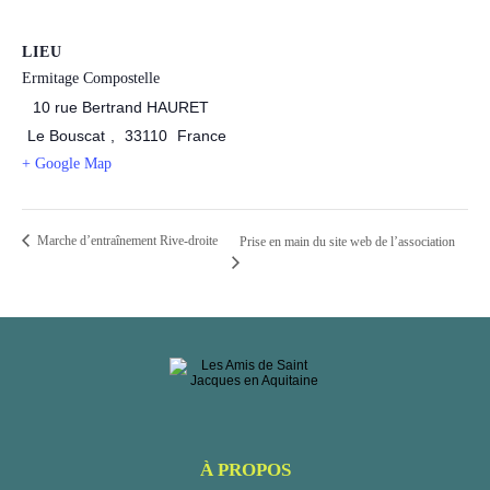
LIEU
Ermitage Compostelle
10 rue Bertrand HAURET
Le Bouscat
,
33110
France
+ Google Map
Marche d’entraînement Rive-droite
Prise en main du site web de l’association
À PROPOS